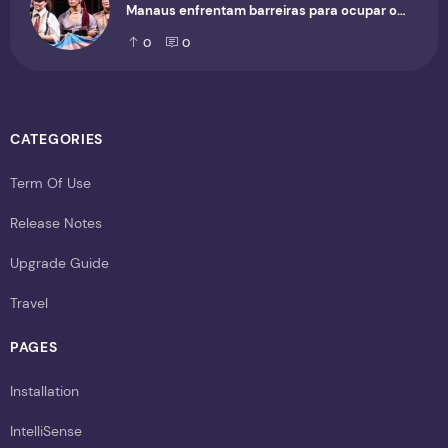
Manaus enfrentam barreiras para ocupar o
cenário cultural
0
0
CATEGORIES
Term Of Use
Release Notes
Upgrade Guide
Travel
PAGES
Installation
IntelliSense