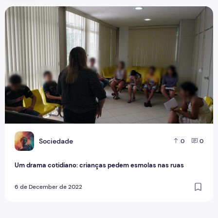
Um drama cotidiano: crianças pedem esmolas nas ruas
S
Sociedade
0
0
Um drama cotidiano: crianças pedem esmolas nas ruas
6 de December de 2022