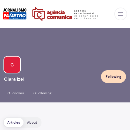
Op
C
Following
Clara Izel
0 Follower
0 Following
Articles
About