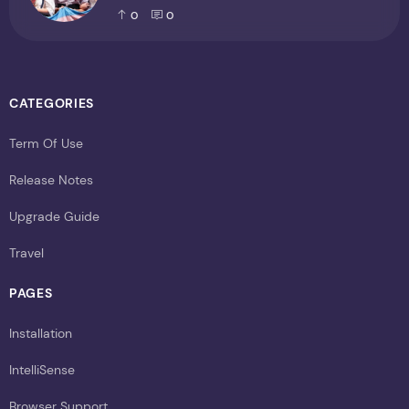
cenário cultural
0
0
CATEGORIES
Term Of Use
Release Notes
Upgrade Guide
Travel
PAGES
Installation
IntelliSense
Browser Support