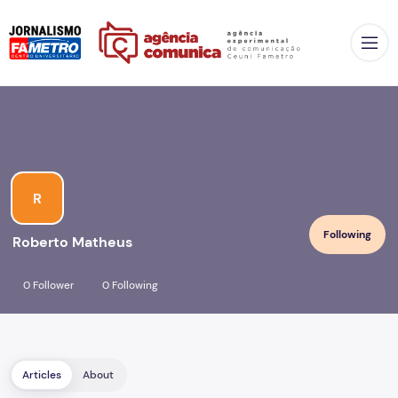
Op
R
Following
Roberto Matheus
0 Follower
0 Following
Articles
About