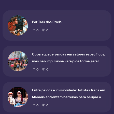
Por Trás dos Pixels
0
0
Copa aquece vendas em setores específicos,
mas não impulsiona varejo de forma geral
0
0
Entre palcos e invisibilidade: Artistas trans em
Manaus enfrentam barreiras para ocupar o
cenário cultural
0
0