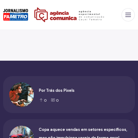
Op
Por Trás dos Pixels
0
0
Copa aquece vendas em setores específicos,
mas não impulsiona varejo de forma geral