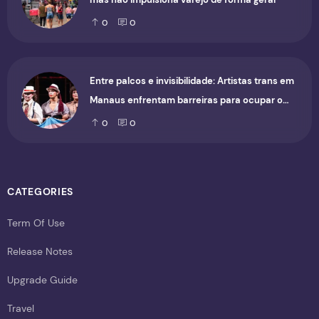
0
0
Entre palcos e invisibilidade: Artistas trans em
Manaus enfrentam barreiras para ocupar o
cenário cultural
0
0
CATEGORIES
Term Of Use
Release Notes
Upgrade Guide
Travel