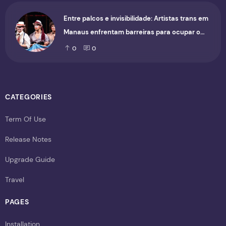
Entre palcos e invisibilidade: Artistas trans em
Manaus enfrentam barreiras para ocupar o
cenário cultural
0
0
CATEGORIES
Term Of Use
Release Notes
Upgrade Guide
Travel
PAGES
Installation