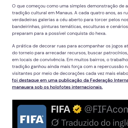
O que começou como uma simples demonstração de apo
tradição cultural em Manaus. A cada quatro anos, as 
verdadeiras galerias a céu aberto para torcer pelos 
bandeirinhas, pinturas temáticas, esculturas e cenári
preparam para a possível conquista do hexa.
A prática de decorar ruas para acompanhar os jogos 
do torneio para arrecadar recursos, buscar patrocínios
em locais de convivência. Em muitos bairros, o trabalho
tradição ganhou ainda mais força com a repercussão na
visitantes por meio de decorações cada vez mais elab
foi destaque em uma publicação da Federação Internac
manauara sob os holofotes internacionais.