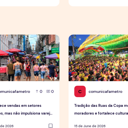
e vendas em setores específicos, mas não impulsiona varejo
Tradição das Ruas da Copa 
C
omunicafametro
comunicafametro
0
0
ece vendas em setores
Tradição das Ruas da Copa mo
os, mas não impulsiona varejo
moradores e fortalece cultur
geral
em Manaus
 de 2026
15 de June de 2026