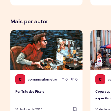
Mais por autor
Por Trás dos Pixels
Copa aquec
C
C
comunicafametro
c
0
0
Por Trás dos Pixels
Copa aqu
específic
de forma 
18 de June de 2026
16 de June