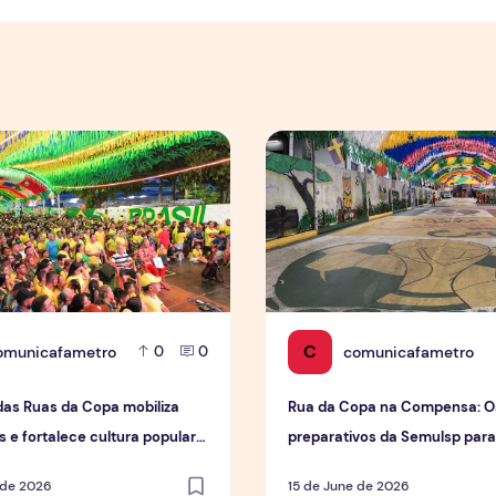
mpulsiona varejo de forma geral
as Ruas da Copa mobiliza moradores e fortalece cultura pop
Rua da Copa na Compensa: 
C
omunicafametro
comunicafametro
0
0
das Ruas da Copa mobiliza
Rua da Copa na Compensa: O
 e fortalece cultura popular
preparativos da Semulsp par
us
do Mundo
 de 2026
15 de June de 2026