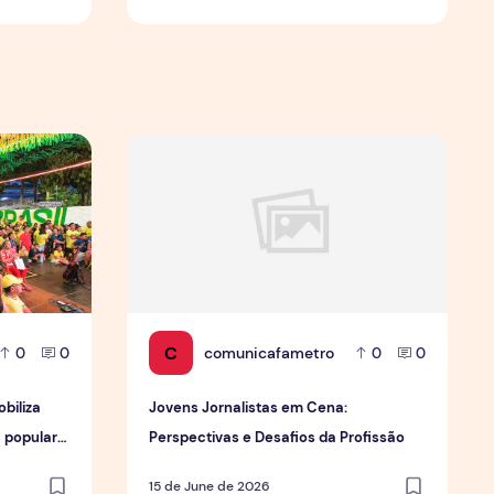
 de forma geral
mobiliza moradores e fortalece cultura popular em Manaus
Jovens Jornalistas em Cena: Perspectivas e D
C
comunicafametro
0
0
0
0
biliza
Jovens Jornalistas em Cena:
a popular
Perspectivas e Desafios da Profissão
15 de June de 2026