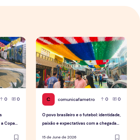
ular em Manaus
Os preparativos da Semulsp para a Copa do Mundo
O povo brasileiro e o futebol: identidade, p
C
comunicafametro
0
0
0
0
s
O povo brasileiro e o futebol: identidade,
a a Copa
paixão e expectativas com a chegada
da Copa.
15 de June de 2026