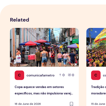
Related
Copa aquece vendas em setores específicos, mas não i
Tradição d
C
C
comunicafametro
c
0
0
Copa aquece vendas em setores
Tradição 
específicos, mas não impulsiona varejo
moradores
de forma geral
em Mana
16 de June de 2026
15 de June