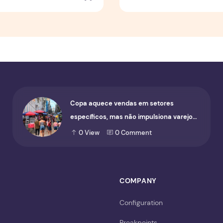
Copa aquece vendas em setores
específicos, mas não impulsiona varejo
de forma geral
0
View
0
Comment
COMPANY
Configuration
Breakpoints