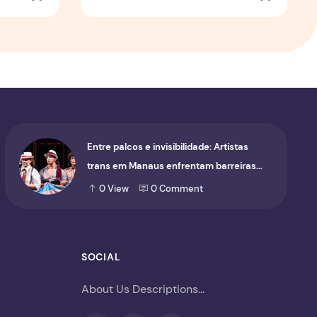
Entre palcos e invisibilidade: Artistas
trans em Manaus enfrentam barreiras
para ocupar o cenário cultural
0
View
0
Comment
SOCIAL
About Us Descriptions...