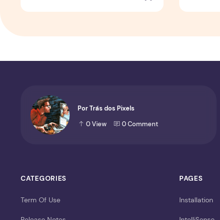
Por Trás dos Pixels
0
View
0
Comment
CATEGORIES
PAGES
Term Of Use
Installation
Release Notes
IntelliSense