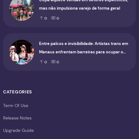
mas não impulsiona varejo de forma geral
0
0
Entre palcos e invisibilidade: Artistas trans em
Manaus enfrentam barreiras para ocupar o
cenário cultural
0
0
CATEGORIES
Term Of Use
Release Notes
Upgrade Guide