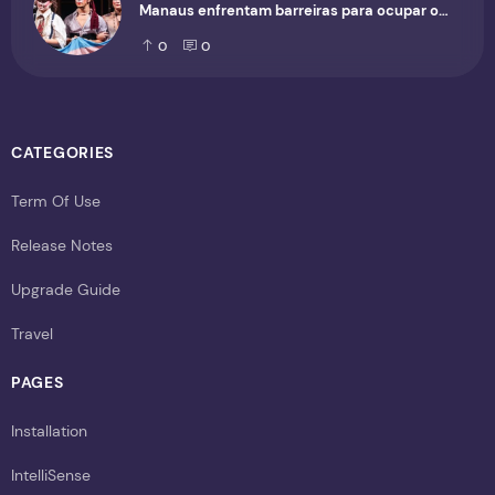
Manaus enfrentam barreiras para ocupar o
cenário cultural
0
0
CATEGORIES
Term Of Use
Release Notes
Upgrade Guide
Travel
PAGES
Installation
IntelliSense