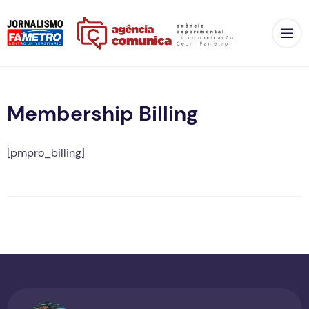
Op
Membership Billing
[pmpro_billing]