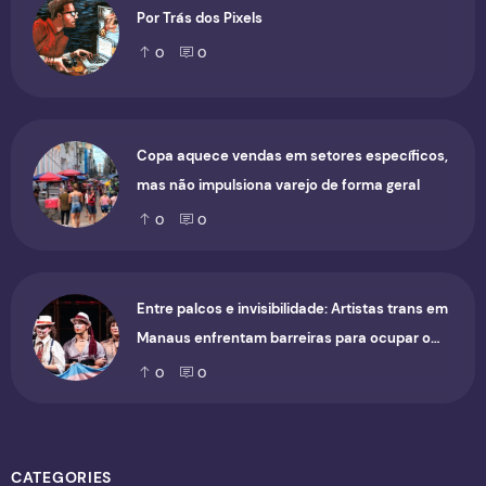
Por Trás dos Pixels
0
0
Copa aquece vendas em setores específicos,
mas não impulsiona varejo de forma geral
0
0
Entre palcos e invisibilidade: Artistas trans em
Manaus enfrentam barreiras para ocupar o
cenário cultural
0
0
CATEGORIES