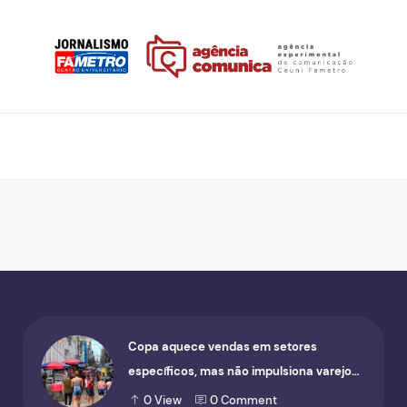
Copa aquece vendas em setores
específicos, mas não impulsiona varejo
de forma geral
0
View
0
Comment