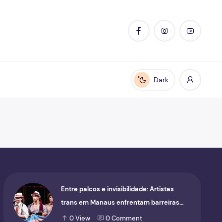
Dark
Enable dark mode
Entre palcos e invisibilidade: Artistas
trans em Manaus enfrentam barreiras
para ocupar o cenário cultural
0
View
0
Comment