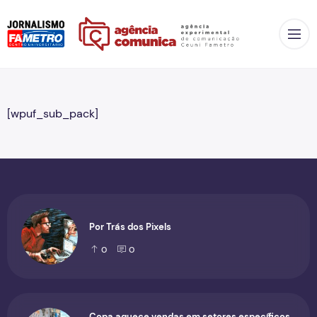
Op
[wpuf_sub_pack]
Por Trás dos Pixels
0
0
Copa aquece vendas em setores específicos,