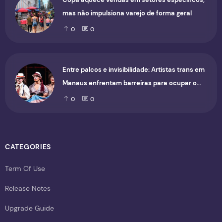
mas não impulsiona varejo de forma geral
0
0
Entre palcos e invisibilidade: Artistas trans em
Manaus enfrentam barreiras para ocupar o
cenário cultural
0
0
CATEGORIES
Term Of Use
Release Notes
Upgrade Guide