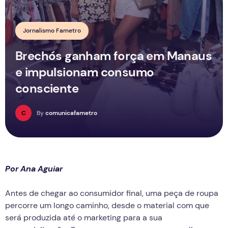
Jornalismo Fametro
Brechós ganham força em Manaus
e impulsionam consumo
consciente
C
By
comunicafametro
Por Ana Aguiar
Antes de chegar ao consumidor final, uma peça de roupa
percorre um longo caminho, desde o material com que
será produzida até o marketing para a sua