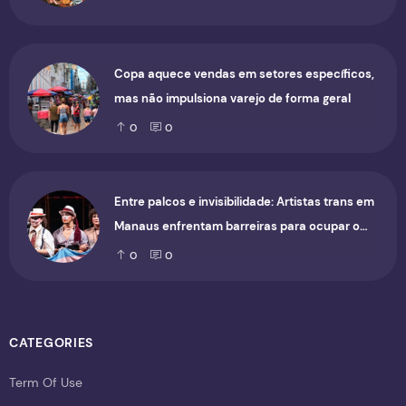
Copa aquece vendas em setores específicos,
mas não impulsiona varejo de forma geral
0
0
Entre palcos e invisibilidade: Artistas trans em
Manaus enfrentam barreiras para ocupar o
cenário cultural
0
0
CATEGORIES
Term Of Use