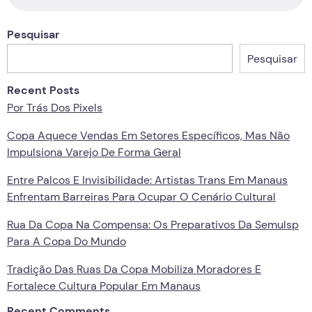
Pesquisar
Pesquisar
Recent Posts
Por Trás Dos Pixels
Copa Aquece Vendas Em Setores Específicos, Mas Não
Impulsiona Varejo De Forma Geral
Entre Palcos E Invisibilidade: Artistas Trans Em Manaus
Enfrentam Barreiras Para Ocupar O Cenário Cultural
Rua Da Copa Na Compensa: Os Preparativos Da Semulsp
Para A Copa Do Mundo
Tradição Das Ruas Da Copa Mobiliza Moradores E
Fortalece Cultura Popular Em Manaus
Recent Comments