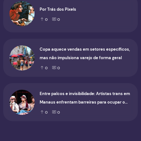
Por Trás dos Pixels
0
0
Copa aquece vendas em setores específicos,
mas não impulsiona varejo de forma geral
0
0
Entre palcos e invisibilidade: Artistas trans em
Manaus enfrentam barreiras para ocupar o
cenário cultural
0
0