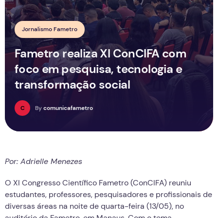
Jornalismo Fametro
Fametro realiza XI ConCIFA com
foco em pesquisa, tecnologia e
transformação social
C
By
comunicafametro
Por: Adrielle Menezes
O XI Congresso Científico Fametro (ConCIFA) reuniu
estudantes, professores, pesquisadores e profissionais de
diversas áreas na noite de quarta-feira (13/05), no
auditório da Fametro, em Manaus. Com o tema