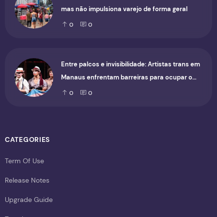
mas não impulsiona varejo de forma geral
0
0
Entre palcos e invisibilidade: Artistas trans em
Manaus enfrentam barreiras para ocupar o
cenário cultural
0
0
CATEGORIES
Term Of Use
Release Notes
Upgrade Guide