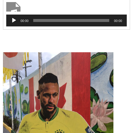
Tocador
00:00
00:00
de
áudio