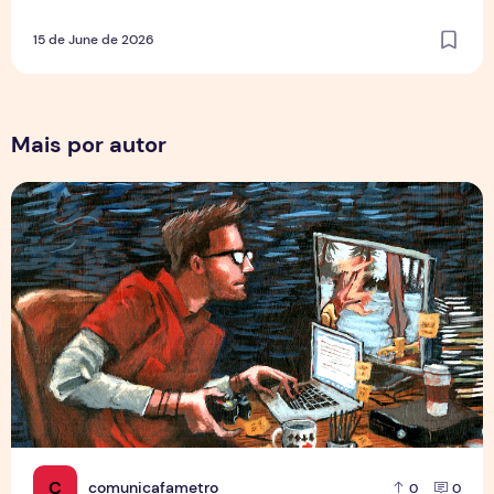
15 de June de 2026
Mais por autor
Por Trás dos Pixels
C
comunicafametro
0
0