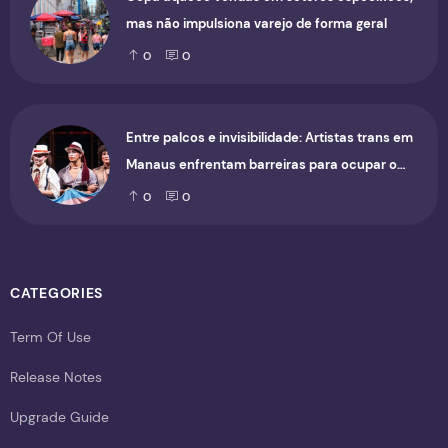
mas não impulsiona varejo de forma geral
0
0
Entre palcos e invisibilidade: Artistas trans em
Manaus enfrentam barreiras para ocupar o
cenário cultural
0
0
CATEGORIES
Term Of Use
Release Notes
Upgrade Guide