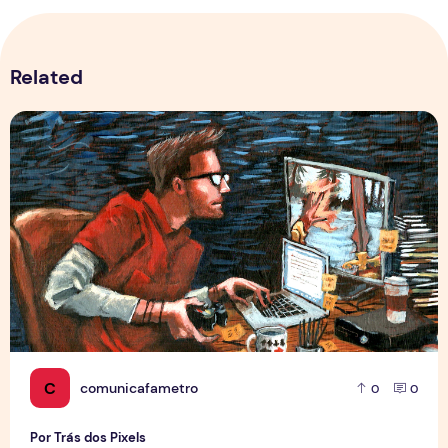
Related
Por Trás dos Pixels
C
comunicafametro
0
0
Por Trás dos Pixels