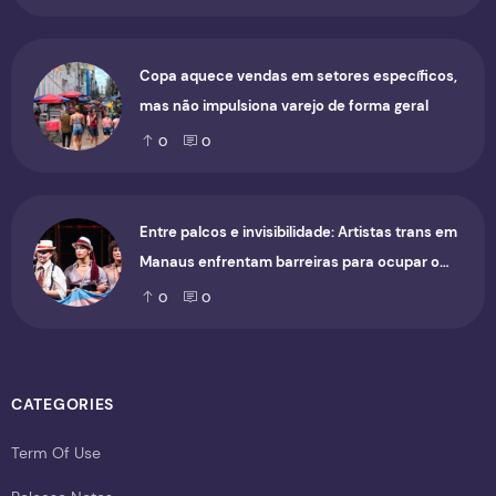
Copa aquece vendas em setores específicos,
mas não impulsiona varejo de forma geral
0
0
Entre palcos e invisibilidade: Artistas trans em
Manaus enfrentam barreiras para ocupar o
cenário cultural
0
0
CATEGORIES
Term Of Use