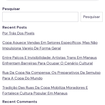
Pesquisar
Pesquisar
Recent Posts
Por Trás Dos Pixels
Copa Aquece Vendas Em Setores Específicos, Mas Não
Impulsiona Varejo De Forma Geral
Entre Palcos E Invisibilidade: Artistas Trans Em Manaus
Enfrentam Barreiras Para Ocupar O Cenário Cultural
Rua Da Copa Na Compensa: Os Preparativos Da Semulsp
Para A Copa Do Mundo
Tradição Das Ruas Da Copa Mobiliza Moradores E
Fortalece Cultura Popular Em Manaus
Recent Comments