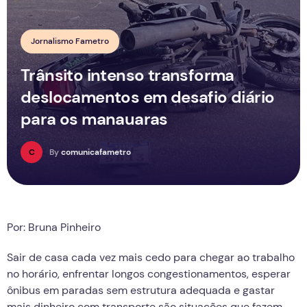
Jornalismo Fametro
Trânsito intenso transforma
deslocamentos em desafio diário
para os manauaras
C
By
comunicafametro
Por: Bruna Pinheiro
Sair de casa cada vez mais cedo para chegar ao trabalho
no horário, enfrentar longos congestionamentos, esperar
ônibus em paradas sem estrutura adequada e gastar
mais dinheiro com transporte são situações que fazem