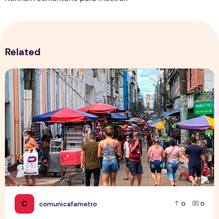
Related
Copa aquece vendas em setores específicos, mas não impul
C
comunicafametro
0
0