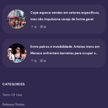
Copa aquece vendas em setores específicos,
mas não impulsiona varejo de forma geral
0
0
Entre palcos e invisibilidade: Artistas trans em
Manaus enfrentam barreiras para ocupar o
cenário cultural
0
0
CATEGORIES
Term Of Use
Release Notes