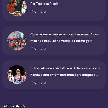
Por Trás dos Pixels
0
0
Copa aquece vendas em setores específicos,
mas não impulsiona varejo de forma geral
0
0
Entre palcos e invisibilidade: Artistas trans em
Manaus enfrentam barreiras para ocupar o
cenário cultural
0
0
CATEGORIES