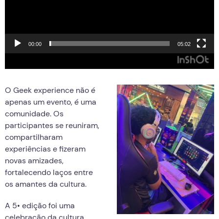
00:00
05:02
O Geek experience não é
apenas um evento, é uma
comunidade. Os
participantes se reuniram,
compartilharam
experiências e fizeram
novas amizades,
fortalecendo laços entre
os amantes da cultura.
A 5• edição foi uma
celebração da cultura