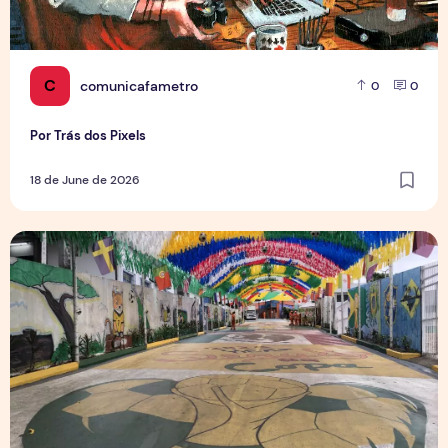
C
comunicafametro
0
0
Por Trás dos Pixels
18 de June de 2026
Rua da Copa na Compensa: Os preparativos da Semulsp p