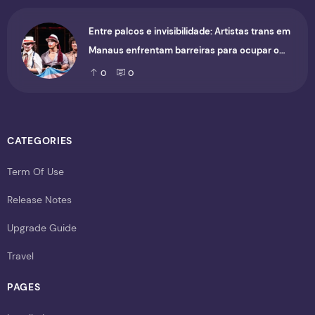
Entre palcos e invisibilidade: Artistas trans em
Manaus enfrentam barreiras para ocupar o
cenário cultural
0
0
CATEGORIES
Term Of Use
Release Notes
Upgrade Guide
Travel
PAGES