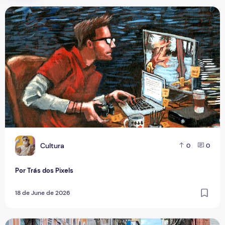
Por Trás dos Pixels
C
Cultura
0
0
Por Trás dos Pixels
18 de June de 2026
Copa aquece vendas em setores específicos, mas não impul