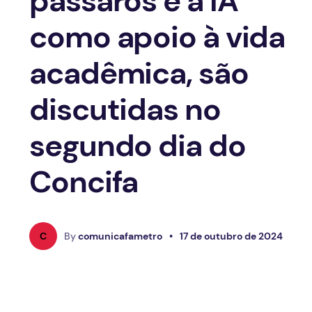
pássaros e a IA
como apoio à vida
acadêmica, são
discutidas no
segundo dia do
Concifa
C
By
comunicafametro
•
17 de outubro de 2024