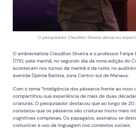
O pesquisador Cleudilon Silveira destacou aspe
O ambientalista Cleudilon Silveira e o professor Felipe
17/10, pela manhã, no segundo dia da nona edição do Co
acontecem nos turnos da manhã e da noite, no auditório
avenida Djalma Batista, zona Centro-sul de Manaus.
Com o tema “Inteligência dos pássaros frente ao novo 
compartilhou sua experiência de mais de duas décadas
criaturas. O pesquisador destacou que ao longo de 20 
constatou que os pássaros são criaturas muito mais in
cognitivas complexas. Os papagaios, assinalou se de
comunicar e uso da linguagem nos contextos sociais.