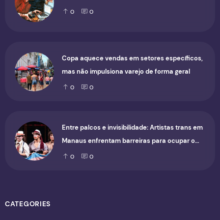
0
0
Copa aquece vendas em setores específicos,
mas não impulsiona varejo de forma geral
0
0
Entre palcos e invisibilidade: Artistas trans em
Manaus enfrentam barreiras para ocupar o
cenário cultural
0
0
CATEGORIES