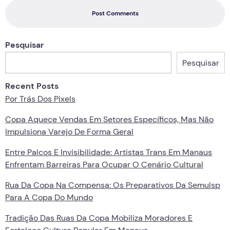
Post Comments
Pesquisar
Pesquisar
Recent Posts
Por Trás Dos Pixels
Copa Aquece Vendas Em Setores Específicos, Mas Não
Impulsiona Varejo De Forma Geral
Entre Palcos E Invisibilidade: Artistas Trans Em Manaus
Enfrentam Barreiras Para Ocupar O Cenário Cultural
Rua Da Copa Na Compensa: Os Preparativos Da Semulsp
Para A Copa Do Mundo
Tradição Das Ruas Da Copa Mobiliza Moradores E