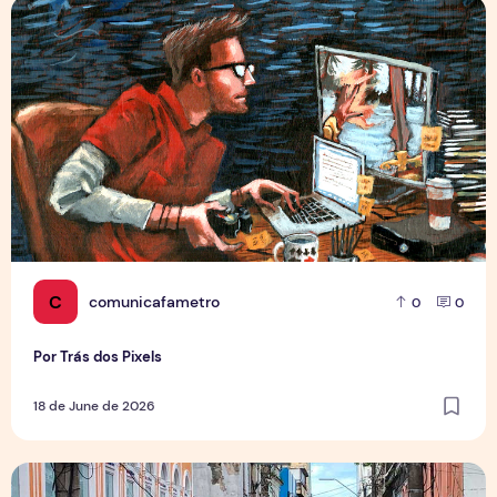
Por Trás dos Pixels
C
comunicafametro
0
0
Por Trás dos Pixels
18 de June de 2026
Copa aquece vendas em setores específicos, mas não impul