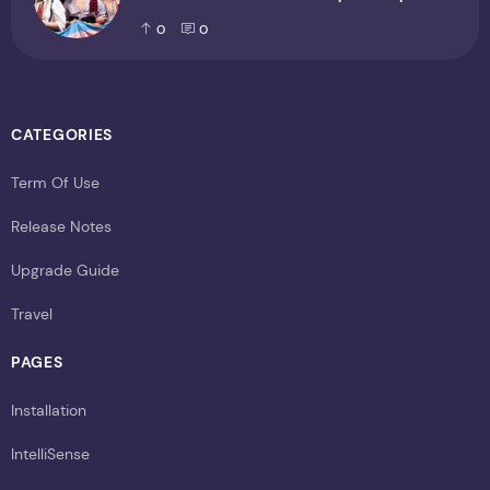
cenário cultural
0
0
CATEGORIES
Term Of Use
Release Notes
Upgrade Guide
Travel
PAGES
Installation
IntelliSense