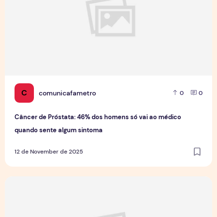
C
comunicafametro
0
0
Câncer de Próstata: 46% dos homens só vai ao médico
quando sente algum sintoma
12 de November de 2025
Projeto Funcional Cidadão 10 promove saúde e bem-estar