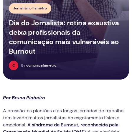
Jornalismo Fametro
Dia do Jornalista: rotina exaustiva
deixa profissionais da
comunicação mais vulneráveis ao
Burnout
C
By
comunicafametro
Por Bruna Pinheiro
A pressão, os plantões e as longas jornadas de trabalho
tem levado muitos jornalistas ao esgotamento físico e
emocional.
A síndrome de Burnout, reconhecida pela
Organização Mundial da Saúde (OMS),
é um distúrbio