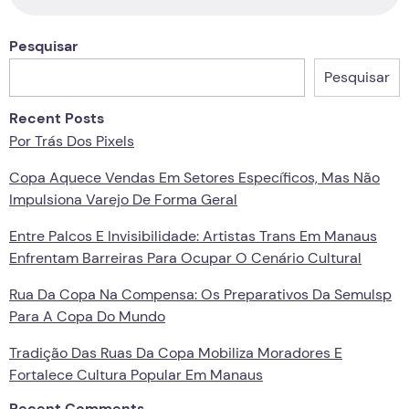
Pesquisar
Pesquisar
Recent Posts
Por Trás Dos Pixels
Copa Aquece Vendas Em Setores Específicos, Mas Não
Impulsiona Varejo De Forma Geral
Entre Palcos E Invisibilidade: Artistas Trans Em Manaus
Enfrentam Barreiras Para Ocupar O Cenário Cultural
Rua Da Copa Na Compensa: Os Preparativos Da Semulsp
Para A Copa Do Mundo
Tradição Das Ruas Da Copa Mobiliza Moradores E
Fortalece Cultura Popular Em Manaus
Recent Comments