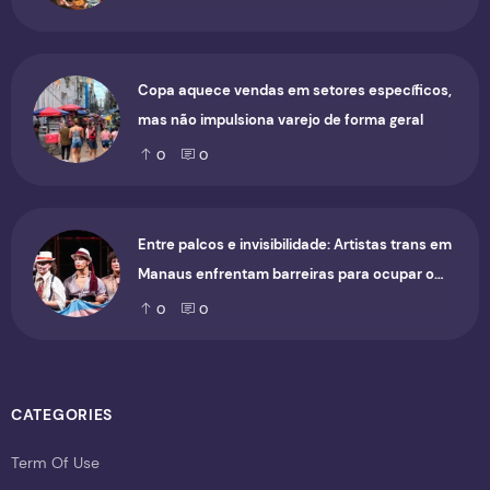
Copa aquece vendas em setores específicos,
mas não impulsiona varejo de forma geral
0
0
Entre palcos e invisibilidade: Artistas trans em
Manaus enfrentam barreiras para ocupar o
cenário cultural
0
0
CATEGORIES
Term Of Use