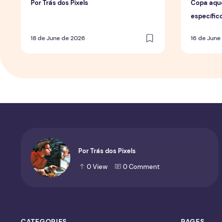
Por Trás dos Pixels
Copa aqu
específic
de forma 
18 de June de 2026
16 de June
Por Trás dos Pixels
0
View
0
Comment
CATEGORIES
PAGES