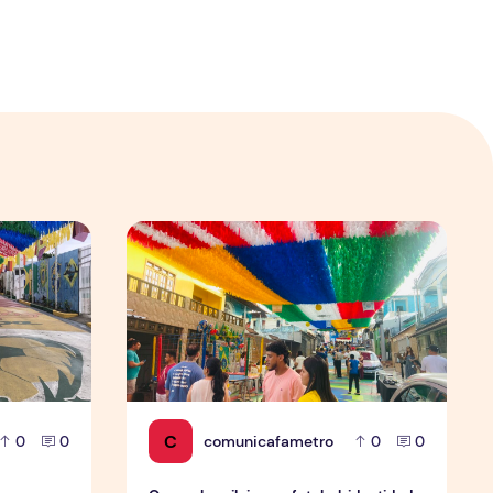
ular em Manaus
Os preparativos da Semulsp para a Copa do Mundo
O povo brasileiro e o futebol: identidade, p
C
comunicafametro
0
0
0
0