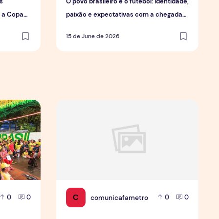
s
O povo brasileiro e o futebol: identidade,
a a Copa
paixão e expectativas com a chegada
da Copa.
15 de June de 2026
 de forma geral
mobiliza moradores e fortalece cultura popular em Manaus
Jovens Jornalistas em Cena: Perspectivas e D
C
comunicafametro
0
0
0
0