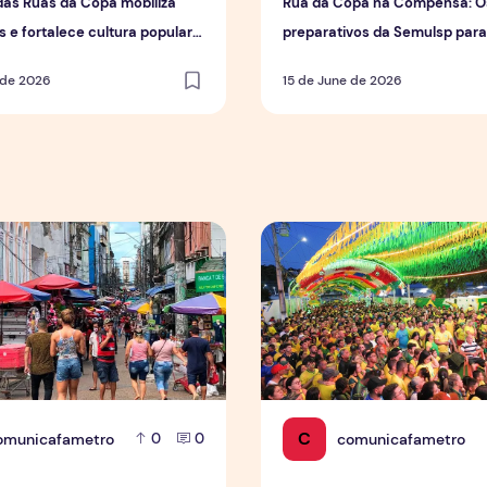
das Ruas da Copa mobiliza
Rua da Copa na Compensa: O
 e fortalece cultura popular
preparativos da Semulsp par
us
do Mundo
 de 2026
15 de June de 2026
e vendas em setores específicos, mas não impulsiona varejo
Tradição das Ruas da Copa 
C
omunicafametro
comunicafametro
0
0