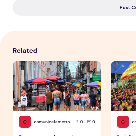
Post 
Related
Copa aquece vendas em setores específicos, mas não i
Tradição d
C
C
comunicafametro
c
0
0