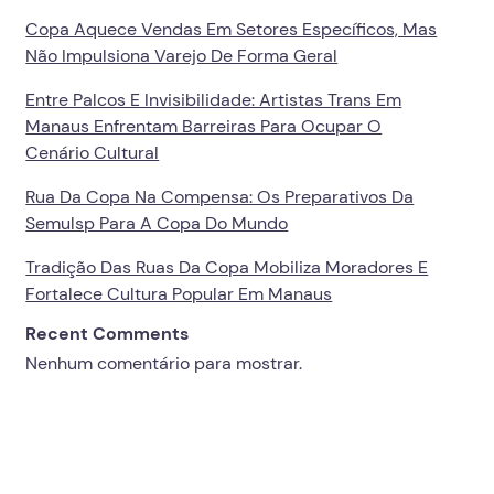
Copa Aquece Vendas Em Setores Específicos, Mas
Não Impulsiona Varejo De Forma Geral
Entre Palcos E Invisibilidade: Artistas Trans Em
Manaus Enfrentam Barreiras Para Ocupar O
Cenário Cultural
Rua Da Copa Na Compensa: Os Preparativos Da
Semulsp Para A Copa Do Mundo
Tradição Das Ruas Da Copa Mobiliza Moradores E
Fortalece Cultura Popular Em Manaus
Recent Comments
Nenhum comentário para mostrar.