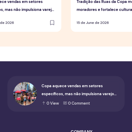
ece vendas em setores
Tradição das Ruas da Copa mo
os, mas não impulsiona varejo
moradores e fortalece cultur
geral
em Manaus
 de 2026
15 de June de 2026
Copa aquece vendas em setores
específicos, mas não impulsiona varejo
de forma geral
0
View
0
Comment
COMPANY