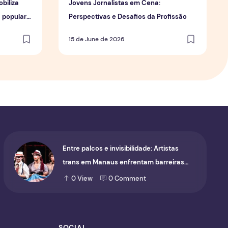
biliza
Jovens Jornalistas em Cena:
a popular
Perspectivas e Desafios da Profissão
15 de June de 2026
Entre palcos e invisibilidade: Artistas
trans em Manaus enfrentam barreiras
para ocupar o cenário cultural
0
View
0
Comment
SOCIAL