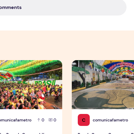
Comments
mpulsiona varejo de forma geral
as Ruas da Copa mobiliza moradores e fortalece cultura pop
Rua da Copa na Compensa: 
C
omunicafametro
comunicafametro
0
0