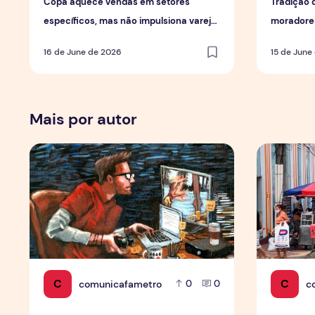
Copa aquece vendas em setores
Tradição 
específicos, mas não impulsiona varejo
moradores
de forma geral
em Mana
16 de June de 2026
15 de June
Mais por autor
Por Trás dos Pixels
Copa aquec
C
C
comunicafametro
c
0
0