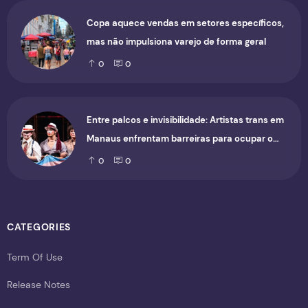
Copa aquece vendas em setores específicos,
mas não impulsiona varejo de forma geral
0
0
Entre palcos e invisibilidade: Artistas trans em
Manaus enfrentam barreiras para ocupar o
cenário cultural
0
0
CATEGORIES
Term Of Use
Release Notes