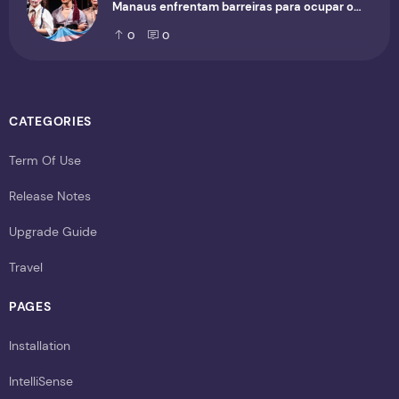
Manaus enfrentam barreiras para ocupar o
cenário cultural
0
0
CATEGORIES
Term Of Use
Release Notes
Upgrade Guide
Travel
PAGES
Installation
IntelliSense