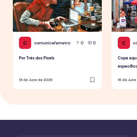
C
C
comunicafametro
c
0
0
Por Trás dos Pixels
Copa aqu
específic
de forma 
18 de June de 2026
16 de June