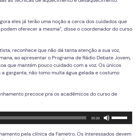
cadas as técnicas de aquecimento e desaquecimento
ra eles já terão uma noção a cerca dos cuidados que
s podem oferecer a mesma”, disse o coordenador do curso
tista, reconhece que não dá tanta atenção a sua voz,
emana, ao apresentar o Programa de Rádio Debate Jovem,
ssoa que mantém pouco cuidado com a voz. Os únicos
ita a garganta, não tomo muita água gelada e costumo
anhamento precoce pra os acadêmicos do curso de
Use
00:00
as
setas
amento pela clínica da Fametro. Os interessados devem
para