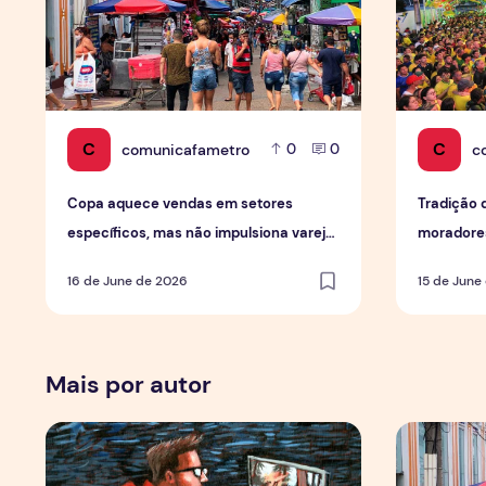
C
C
comunicafametro
c
0
0
Copa aquece vendas em setores
Tradição 
específicos, mas não impulsiona varejo
moradores
de forma geral
em Mana
16 de June de 2026
15 de June
Mais por autor
Por Trás dos Pixels
Copa aquec