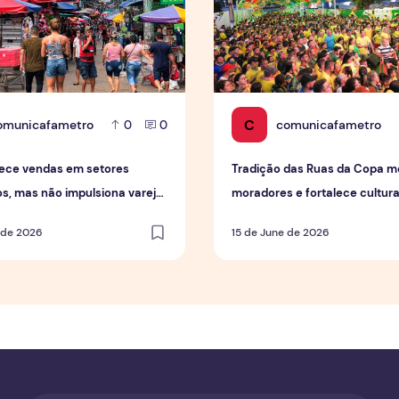
C
omunicafametro
comunicafametro
0
0
ece vendas em setores
Tradição das Ruas da Copa mo
os, mas não impulsiona varejo
moradores e fortalece cultur
geral
em Manaus
 de 2026
15 de June de 2026