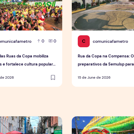
C
omunicafametro
comunicafametro
0
0
das Ruas da Copa mobiliza
Rua da Copa na Compensa: O
 e fortalece cultura popular
preparativos da Semulsp par
us
do Mundo
 de 2026
15 de June de 2026
e vendas em setores específicos, mas não impulsiona varejo
Tradição das Ruas da Copa 