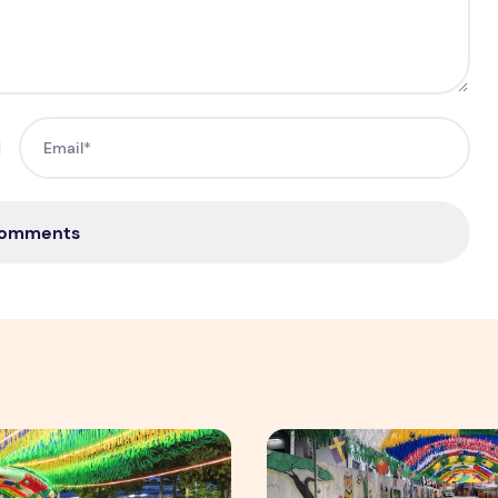
Comments
mpulsiona varejo de forma geral
as Ruas da Copa mobiliza moradores e fortalece cultura pop
Rua da Copa na Compensa: 