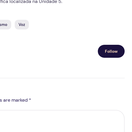
fica localizada na Unidade 5.
cima
ou
para
ismo
Voz
baixo
para
aumentar
ou
Follow
diminuir
o
volume.
ds are marked *