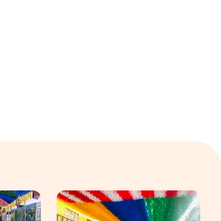
ular em Manaus
Os preparativos da Semulsp para a Copa do Mundo
O povo brasileiro e o futebol: identidade, p