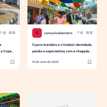
C
comunicafametro
0
0
0
0
s
O povo brasileiro e o futebol: identidade,
a a Copa
paixão e expectativas com a chegada
da Copa.
15 de June de 2026
 de forma geral
mobiliza moradores e fortalece cultura popular em Manaus
Jovens Jornalistas em Cena: Perspectivas e D