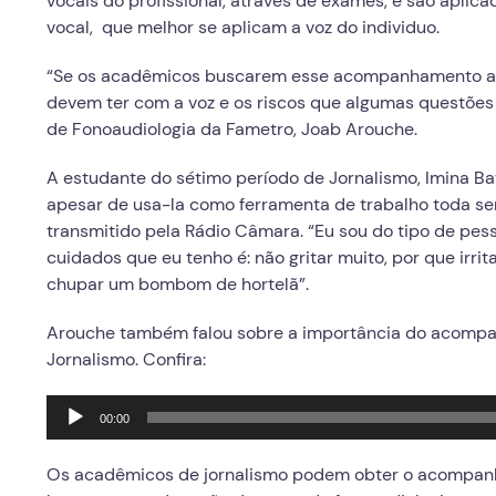
vocais do profissional, através de exames, e são apli
vocal, que melhor se aplicam a voz do individuo.
“Se os acadêmicos buscarem esse acompanhamento ago
devem ter com a voz e os riscos que algumas questõe
de Fonoaudiologia da Fametro, Joab Arouche.
A estudante do sétimo período de Jornalismo, Imina Ba
apesar de usa-la como ferramenta de trabalho toda s
transmitido pela Rádio Câmara. “Eu sou do tipo de pe
cuidados que eu tenho é: não gritar muito, por que irr
chupar um bombom de hortelã”.
Arouche também falou sobre a importância do acomp
Jornalismo. Confira:
Tocador
00:00
de
áudio
Os acadêmicos de jornalismo podem obter o acompanh