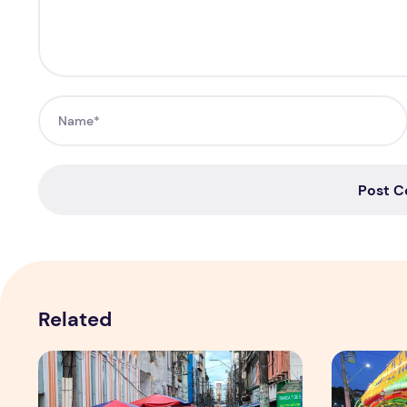
Post 
Related
Copa aquece vendas em setores específicos, mas não i
Tradição d