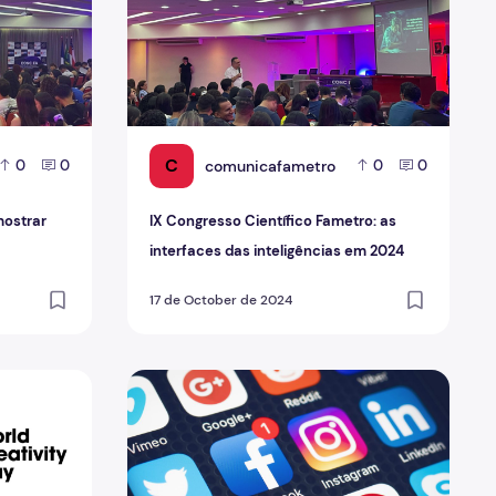
C
comunicafametro
0
0
0
0
mostrar
IX Congresso Científico Fametro: as
interfaces das inteligências em 2024
17 de October de 2024
festival colaborativo de criatividade do mundo
A internet aproxima ou distancia as pessoas?