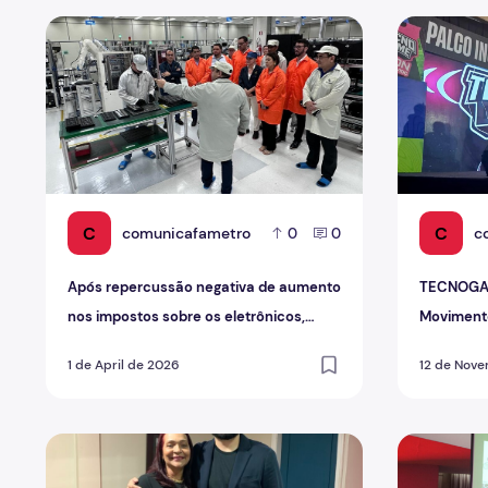
Após repercussão negativa de aumento nos impostos so
TECNOGAME:
C
C
comunicafametro
c
0
0
Após repercussão negativa de aumento
TECNOGAME
nos impostos sobre os eletrônicos,
Moviment
Governo volta atrás
1 de April de 2026
12 de Nov
Concifa: Um legado de pesquisa e conhecimento
A inteligên