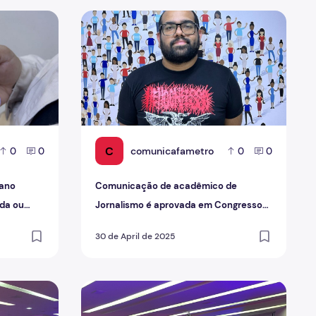
tidiano Acadêmico e Profissional: aliada ou inimiga?
Comunicação de acadêmico de Jornalismo é
C
comunicafametro
0
0
0
0
iano
Comunicação de acadêmico de
ada ou
Jornalismo é aprovada em Congresso
Regional
30 de April de 2025
scutidas no segundo dia do Concifa
 mostrar vivências através de textos
IX Congresso Científico Fametro: as interfac