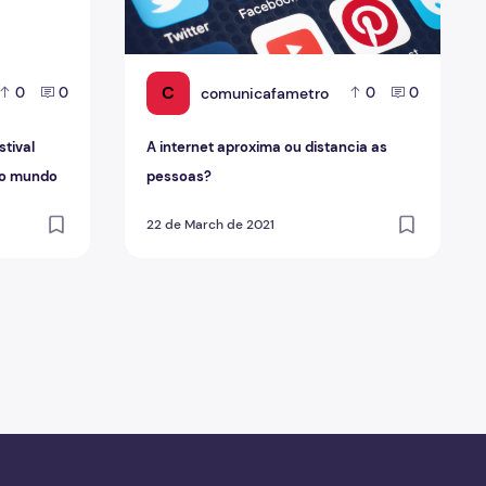
C
comunicafametro
0
0
0
0
stival
A internet aproxima ou distancia as
 do mundo
pessoas?
22 de March de 2021