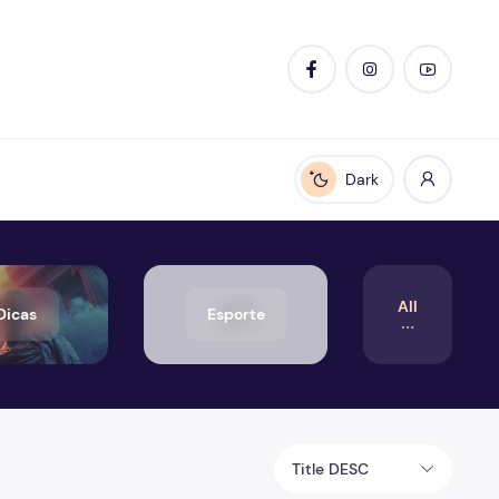
Dark
Enable dark mode
All
Dicas
Esporte
Title DESC