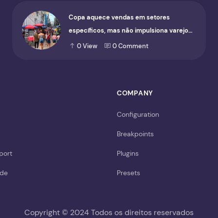
Copa aquece vendas em setores
específicos, mas não impulsiona varejo
de forma geral
0
View
0
Comment
COMPANY
Configuration
Breakpoints
port
Plugins
ide
Presets
Copyright © 2024 Todos os direitos reservados