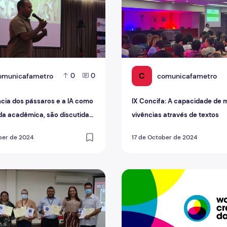
C
omunicafametro
comunicafametro
0
0
ência dos pássaros e a IA como
IX Concifa: A capacidade de 
ida acadêmica, são discutidas
vivências através de textos
o dia do Concifa
ber de 2024
17 de October de 2024
r na academia
ão do Concifa mostra força da pesquisa na Fametro
World Creativity Day: maior 