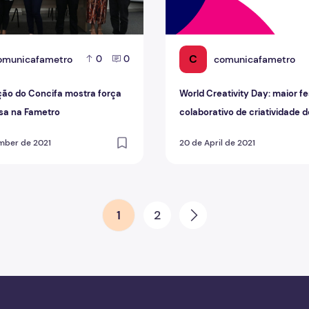
C
omunicafametro
comunicafametro
0
0
ção do Concifa mostra força
World Creativity Day: maior fe
sa na Fametro
colaborativo de criatividade
mber de 2021
20 de April de 2021
1
2
Next