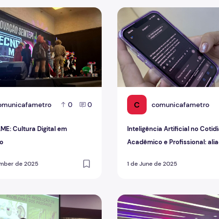
bre os eletrônicos, Governo volta atrás
 Cultura Digital em Movimento
Inteligência Artificial no Co
C
omunicafametro
comunicafametro
0
0
: Cultura Digital em
Inteligência Artificial no Cotid
o
Acadêmico e Profissional: ali
inimiga?
ember de 2025
1 de June de 2025
cia dos pássaros e a IA como apoio à vida acadêmica, são di
IX Concifa: A capacidade de