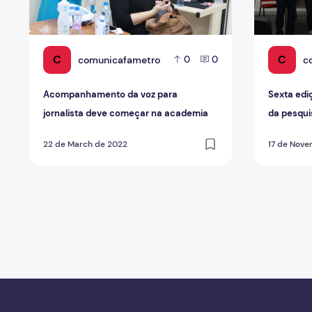
C
C
comunicafametro
c
0
0
Acompanhamento da voz para
Sexta edi
jornalista deve começar na academia
da pesqui
22 de March de 2022
17 de Nove
Paginação de posts