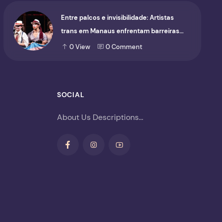
Entre palcos e invisibilidade: Artistas
trans em Manaus enfrentam barreiras
para ocupar o cenário cultural
0
View
0
Comment
SOCIAL
About Us Descriptions...