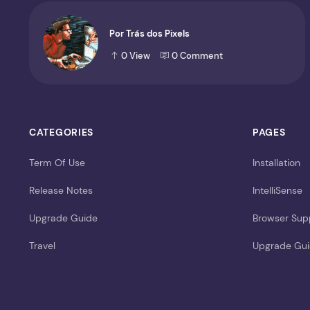
Por Trás dos Pixels
0
View
0
Comment
CATEGORIES
PAGES
Term Of Use
Installation
Release Notes
IntelliSense
Upgrade Guide
Browser Sup
Travel
Upgrade Gu