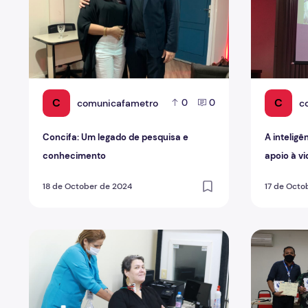
C
C
comunicafametro
c
0
0
Concifa: Um legado de pesquisa e
A intelig
conhecimento
apoio à v
no segund
18 de October de 2024
17 de Octo
Acompanhamento da voz para jornalista deve começa
Sexta ediç