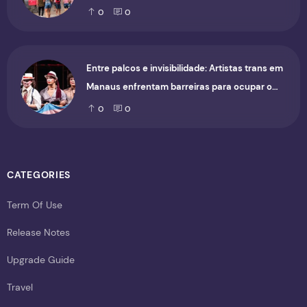
0
0
Entre palcos e invisibilidade: Artistas trans em
Manaus enfrentam barreiras para ocupar o
cenário cultural
0
0
CATEGORIES
Term Of Use
Release Notes
Upgrade Guide
Travel