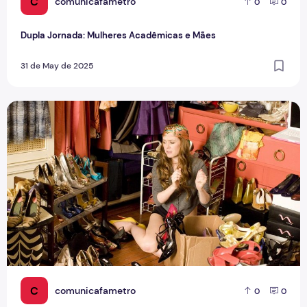
C
comunicafametro
0
0
Dupla Jornada: Mulheres Acadêmicas e Mães
31 de May de 2025
Quando compro o mundo fica melhor?
C
comunicafametro
0
0