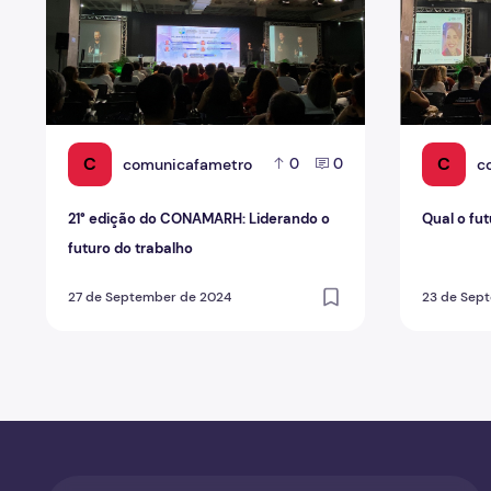
C
C
comunicafametro
c
0
0
21° edição do CONAMARH: Liderando o
Qual o fu
futuro do trabalho
27 de September de 2024
23 de Sep