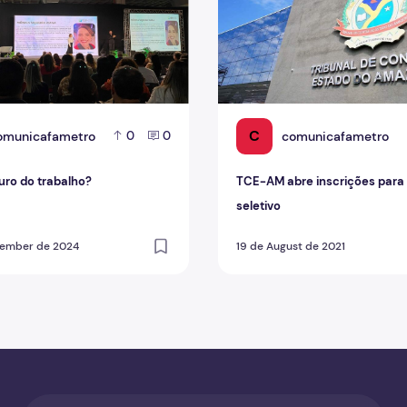
C
omunicafametro
comunicafametro
0
0
turo do trabalho?
TCE-AM abre inscrições para
seletivo
tember de 2024
19 de August de 2021