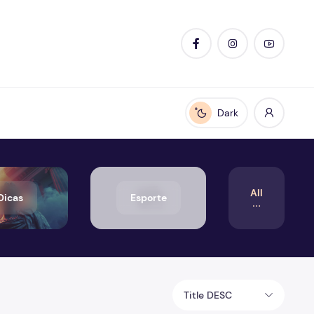
Dark
Enable dark mode
All
Dicas
Esporte
Title DESC