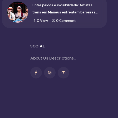
Entre palcos e invisibilidade: Artistas
trans em Manaus enfrentam barreiras
para ocupar o cenário cultural
0
View
0
Comment
SOCIAL
About Us Descriptions...