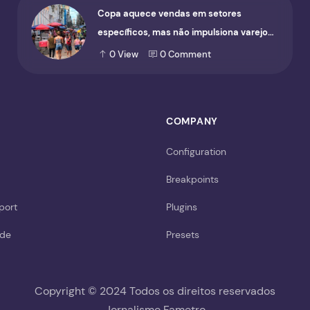
Copa aquece vendas em setores
específicos, mas não impulsiona varejo
de forma geral
0
View
0
Comment
COMPANY
Configuration
Breakpoints
port
Plugins
ide
Presets
Copyright © 2024 Todos os direitos reservados
Jornalismo Fametro