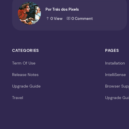
Por Trás dos Pixels
0
View
0
Comment
CATEGORIES
PAGES
Term Of Use
Installation
Release Notes
IntelliSense
Upgrade Guide
Browser Sup
Travel
Upgrade Gu