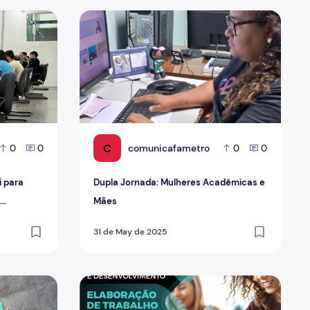
 para 7,7%, mas informalidade ainda preocupa
Dupla Jornada: Mulheres Acadêmicas e Mãe
C
comunicafametro
0
0
0
0
 para
Dupla Jornada: Mulheres Acadêmicas e
Mães
31 de May de 2025
a processo seletivo
Cursos de Extensão incrementam currículo