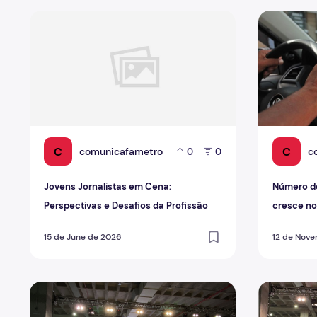
Jovens Jornalistas em Cena: Perspectivas e Desafios da
Número de m
C
C
comunicafametro
c
0
0
Jovens Jornalistas em Cena:
Número de
Perspectivas e Desafios da Profissão
cresce no 
15 de June de 2026
12 de Nov
21° edição do CONAMARH: Liderando o futuro do traba
Qual o futu