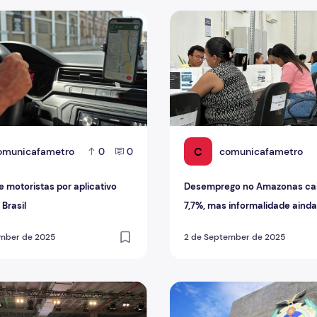
 Profissão
otoristas por aplicativo cresce no Brasil
Desemprego no Amazonas cai
C
omunicafametro
comunicafametro
0
0
 motoristas por aplicativo
Desemprego no Amazonas cai
Brasil
7,7%, mas informalidade ainda
preocupa
ember de 2025
2 de September de 2025
lho
ro do trabalho?
TCE-AM abre inscrições par