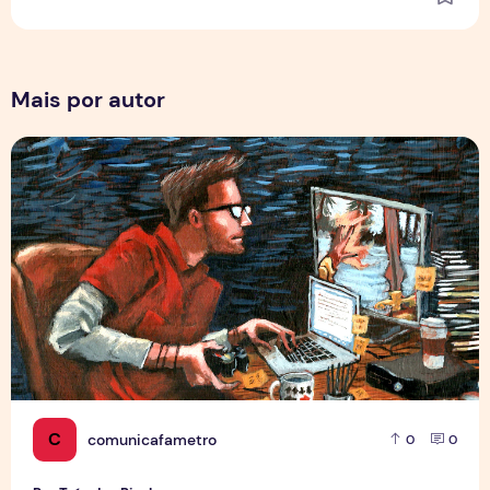
Mais por autor
Por Trás dos Pixels
C
comunicafametro
0
0