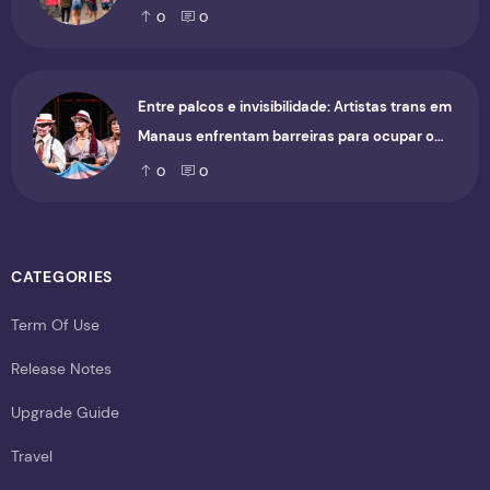
0
0
Entre palcos e invisibilidade: Artistas trans em
Manaus enfrentam barreiras para ocupar o
cenário cultural
0
0
CATEGORIES
Term Of Use
Release Notes
Upgrade Guide
Travel