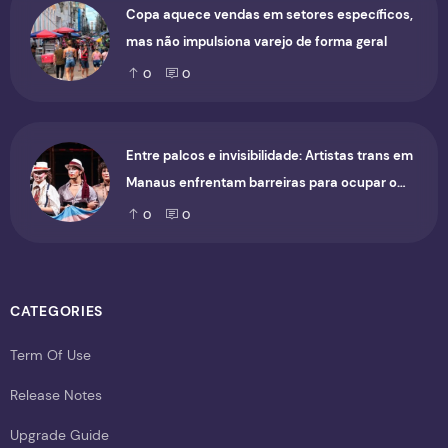
Copa aquece vendas em setores específicos,
mas não impulsiona varejo de forma geral
0
0
Entre palcos e invisibilidade: Artistas trans em
Manaus enfrentam barreiras para ocupar o
cenário cultural
0
0
CATEGORIES
Term Of Use
Release Notes
Upgrade Guide