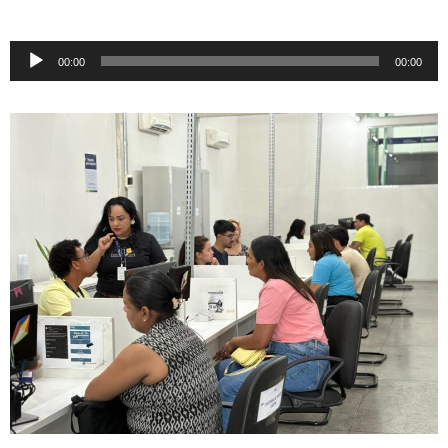
Tocador
00:00
00:00
de
áudio