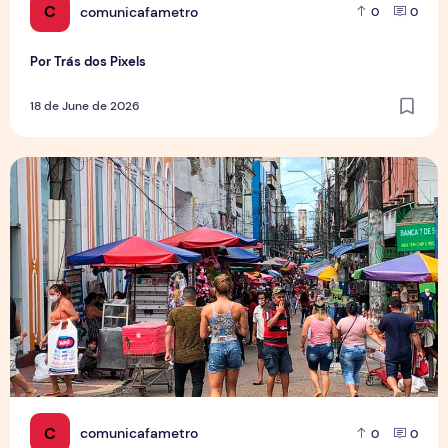
C
comunicafametro
0
0
Por Trás dos Pixels
18 de June de 2026
Copa aquece vendas em setores específicos, mas não impul
C
comunicafametro
0
0