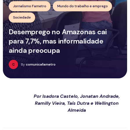
Jornalismo Fametro
Mundo do trabalho e emprego
Sociedade
Desemprego no Amazonas cai
para 7,7%, mas informalidade
ainda preocupa
C
By
comunicafametro
Por
Isadora Castelo, Jonatan Andrade,
Ramilly Vieira, Taís Dutra e Wellington
Almeida