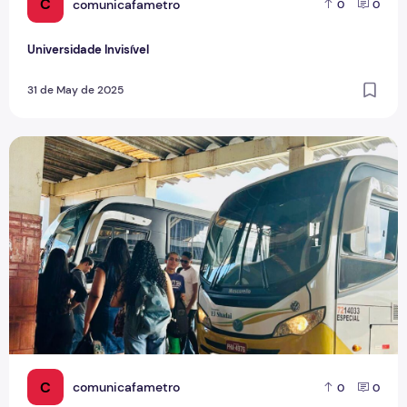
C
comunicafametro
0
0
Universidade Invisível
31 de May de 2025
Entre dois mundos: a realidade dos universitários de Pres
C
comunicafametro
0
0