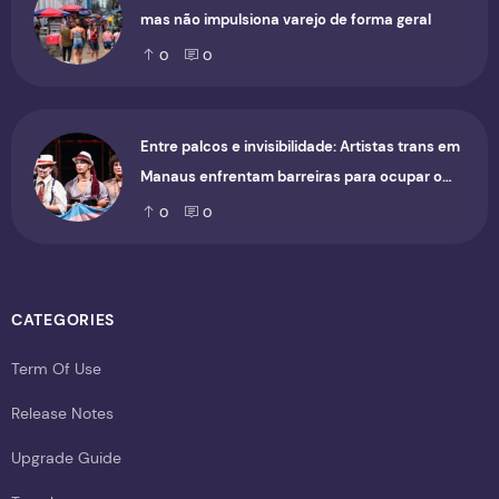
mas não impulsiona varejo de forma geral
0
0
Entre palcos e invisibilidade: Artistas trans em
Manaus enfrentam barreiras para ocupar o
cenário cultural
0
0
CATEGORIES
Term Of Use
Release Notes
Upgrade Guide