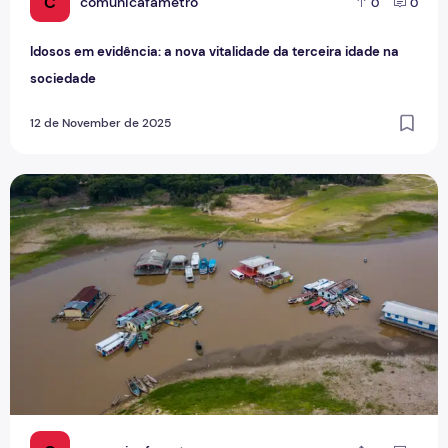
C
comunicafametro
0
0
Idosos em evidência: a nova vitalidade da terceira idade na
sociedade
12 de November de 2025
Crise hídrica e queimadas desafiam a recuperação ambie