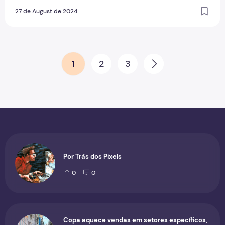
27 de August de 2024
Paginação de posts
1
2
3
Next
Por Trás dos Pixels
0
0
Copa aquece vendas em setores específicos,