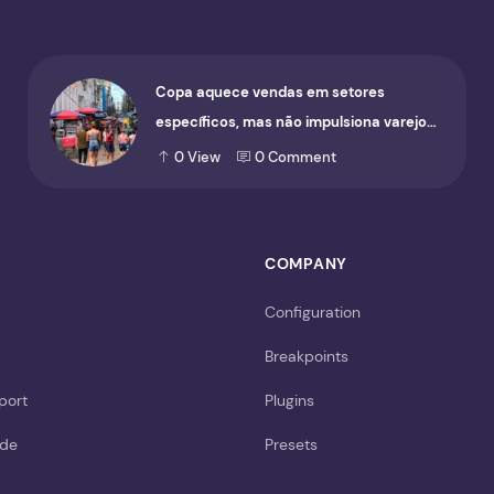
Copa aquece vendas em setores
específicos, mas não impulsiona varejo
de forma geral
0
View
0
Comment
COMPANY
Configuration
Breakpoints
port
Plugins
ide
Presets