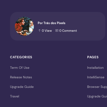
Por Trás dos Pixels
0
View
0
Comment
CATEGORIES
PAGES
Term Of Use
Installation
Release Notes
IntelliSense
Upgrade Guide
Browser Sup
Travel
Upgrade Gu