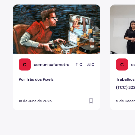
Por Trás dos Pixels
Trabalhos 
C
C
comunicafametro
c
0
0
Por Trás dos Pixels
Trabalhos
(TCC) 20
18 de June de 2026
9 de Dece