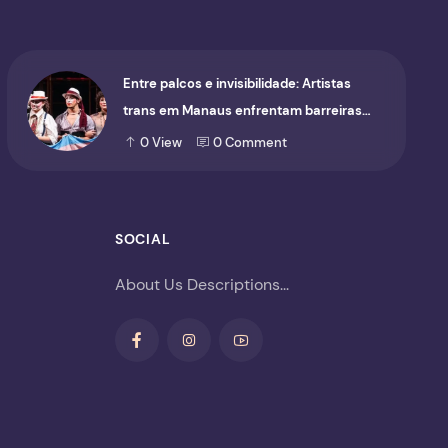
Entre palcos e invisibilidade: Artistas
trans em Manaus enfrentam barreiras
para ocupar o cenário cultural
0
View
0
Comment
SOCIAL
About Us Descriptions...