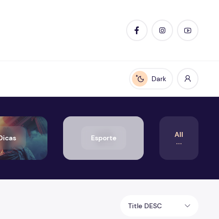
Dark
Enable dark mode
All
Dicas
Esporte
Title DESC