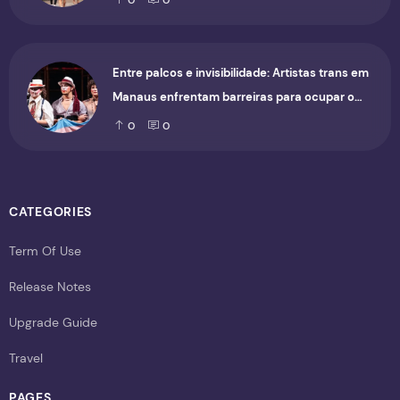
0
0
Entre palcos e invisibilidade: Artistas trans em
Manaus enfrentam barreiras para ocupar o
cenário cultural
0
0
CATEGORIES
Term Of Use
Release Notes
Upgrade Guide
Travel
PAGES