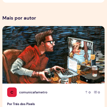
Mais por autor
Por Trás dos Pixels
C
comunicafametro
0
0
Por Trás dos Pixels