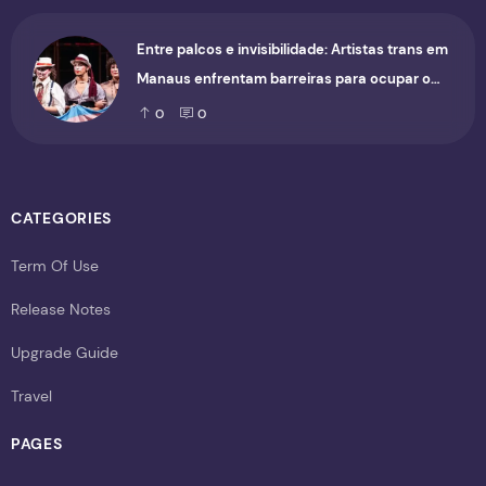
Entre palcos e invisibilidade: Artistas trans em
Manaus enfrentam barreiras para ocupar o
cenário cultural
0
0
CATEGORIES
Term Of Use
Release Notes
Upgrade Guide
Travel
PAGES