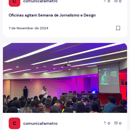
C
comunicafametro
0
0
Oficinas agitam Semana de Jornalismo e Design
7 de November de 2024
IX Congresso Científico Fametro: as interfaces das intelig
C
comunicafametro
0
0