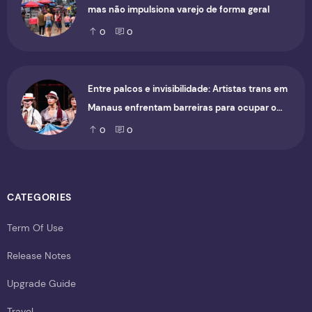
mas não impulsiona varejo de forma geral
0
0
Entre palcos e invisibilidade: Artistas trans em
Manaus enfrentam barreiras para ocupar o
cenário cultural
0
0
CATEGORIES
Term Of Use
Release Notes
Upgrade Guide
Travel