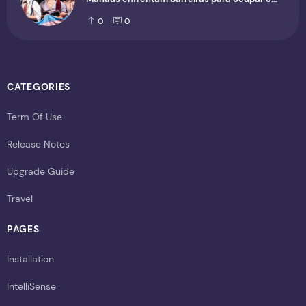
cenário cultural
0
0
CATEGORIES
Term Of Use
Release Notes
Upgrade Guide
Travel
PAGES
Installation
IntelliSense