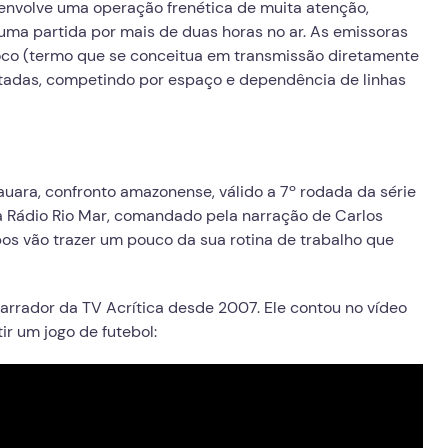
envolve uma operação frenética de muita atenção,
 uma partida por mais de duas horas no ar. As emissoras
 loco (termo que se conceitua em transmissão diretamente
tadas, competindo por espaço e dependência de linhas
auara, confronto amazonense, válido a 7º rodada da série
la Rádio Rio Mar, comandado pela narração de Carlos
s vão trazer um pouco da sua rotina de trabalho que
 narrador da TV Acrítica desde 2007. Ele contou no vídeo
r um jogo de futebol: