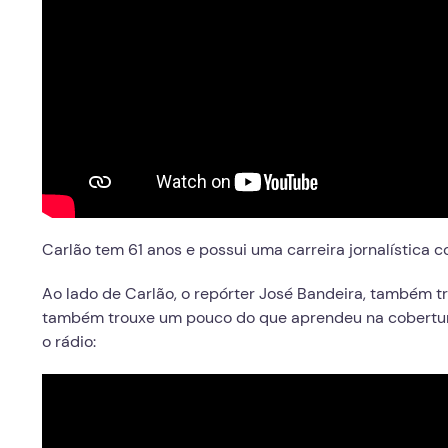
Carlão tem 61 anos e possui uma carreira jornalística 
Ao lado de Carlão, o repórter José Bandeira, também t
também trouxe um pouco do que aprendeu na cobertu
o rádio: