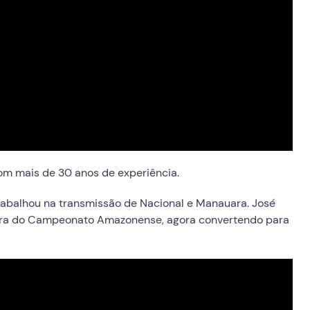
com mais de 30 anos de experiência.
rabalhou na transmissão de Nacional e Manauara. José
ra do Campeonato Amazonense, agora convertendo para