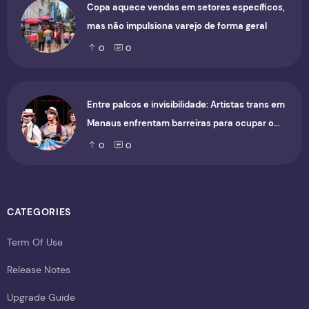
Copa aquece vendas em setores específicos,
mas não impulsiona varejo de forma geral
0
0
Entre palcos e invisibilidade: Artistas trans em
Manaus enfrentam barreiras para ocupar o
cenário cultural
0
0
CATEGORIES
Term Of Use
Release Notes
Upgrade Guide