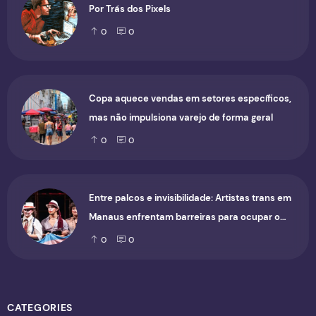
Por Trás dos Pixels
0
0
Copa aquece vendas em setores específicos,
mas não impulsiona varejo de forma geral
0
0
Entre palcos e invisibilidade: Artistas trans em
Manaus enfrentam barreiras para ocupar o
cenário cultural
0
0
CATEGORIES