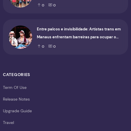
0
0
Entre palcos e invisibilidade: Artistas trans em
Manaus enfrentam barreiras para ocupar o
cenário cultural
0
0
CATEGORIES
Term Of Use
Release Notes
Upgrade Guide
Travel