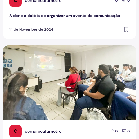
C
comunicafametro
0
0
A dor e a delícia de organizar um evento de comunicação
14 de November de 2024
Oficinas agitam Semana de Jornalismo e Design
C
comunicafametro
0
0