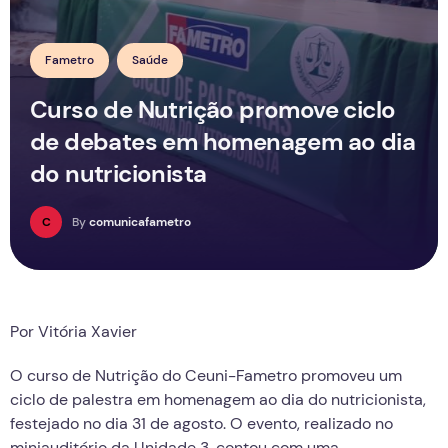
Fametro
Saúde
Curso de Nutrição promove ciclo
de debates em homenagem ao dia
do nutricionista
C
By
comunicafametro
Por Vitória Xavier
O curso de Nutrição do Ceuni-Fametro promoveu um
ciclo de palestra em homenagem ao dia do nutricionista,
festejado no dia 31 de agosto. O evento, realizado no
miniauditório da Unidade 3, contou com uma