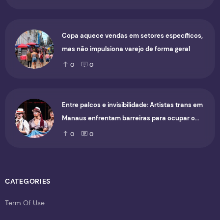
Copa aquece vendas em setores específicos,
mas não impulsiona varejo de forma geral
0
0
Entre palcos e invisibilidade: Artistas trans em
Manaus enfrentam barreiras para ocupar o
cenário cultural
0
0
CATEGORIES
Term Of Use