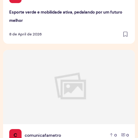
Esporte verde e mobilidade ativa, pedalando por um futuro
melhor
8 de April de 2026
Câncer de Próstata: 46% dos homens só vai ao médico qua
C
comunicafametro
0
0