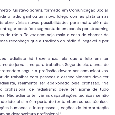
metro, Gustavo Soranz, formado em Comunicação Social,
ida o rádio ganhou um novo fôlego com as plataformas
s abre várias novas possibilidades para muito além da
 de entregar conteúdo segmentado em canais por streaming
des do rádio. Talvez nem seja mais o caso de chamar de
, mas reconheço que a tradição do rádio é inegável e por
des radialista há treze anos, fala que é feliz em ter
amo do jornalismo para trabalhar. Segundo ele, alunos de
pretendem seguir a profissão devem ser comunicativos,
ar de trabalhar com pessoas e essencialmente deve ter
dialista, realmente ser apaixonado pela profissão. “Na
 o profissional de radialismo deve ter acima de tudo
ea. Não adianta ter várias capacitações técnicas se não
endo isto, aí sim é importante ter também cursos técnicos
ações humanas e interpessoais, noções de interpretação
am na desenvoltura profissional.”