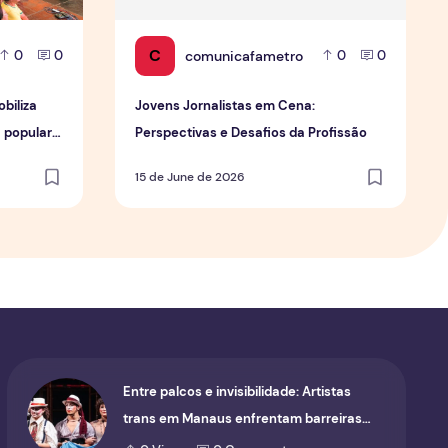
C
comunicafametro
0
0
0
0
biliza
Jovens Jornalistas em Cena:
a popular
Perspectivas e Desafios da Profissão
15 de June de 2026
Entre palcos e invisibilidade: Artistas
trans em Manaus enfrentam barreiras
para ocupar o cenário cultural