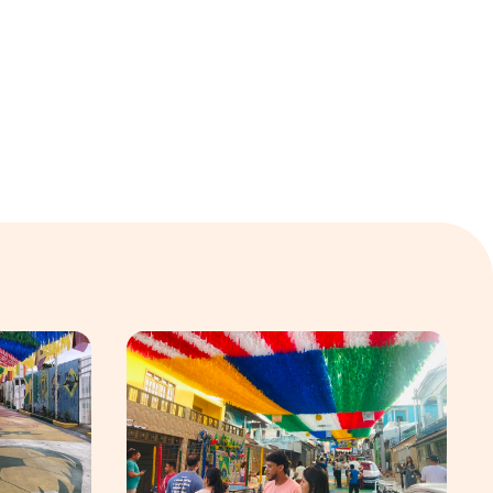
ular em Manaus
Os preparativos da Semulsp para a Copa do Mundo
O povo brasileiro e o futebol: identidade, p