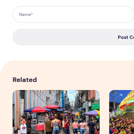
Post 
Related
Copa aquece vendas em setores específicos, mas não i
Tradição d