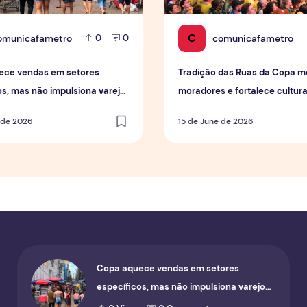
C
omunicafametro
comunicafametro
0
0
ece vendas em setores
Tradição das Ruas da Copa mo
os, mas não impulsiona varejo
moradores e fortalece cultur
geral
em Manaus
 de 2026
15 de June de 2026
Copa aquece vendas em setores
específicos, mas não impulsiona varejo
de forma geral