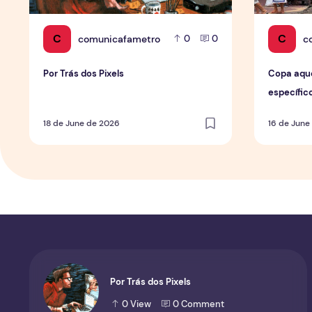
C
C
comunicafametro
c
0
0
Por Trás dos Pixels
Copa aqu
específic
de forma 
18 de June de 2026
16 de June
Por Trás dos Pixels
0
View
0
Comment