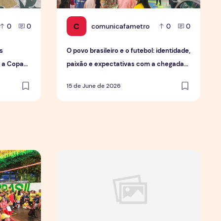
C
comunicafametro
0
0
0
0
s
O povo brasileiro e o futebol: identidade,
a a Copa
paixão e expectativas com a chegada
da Copa.
15 de June de 2026
 de forma geral
mobiliza moradores e fortalece cultura popular em Manaus
Jovens Jornalistas em Cena: Perspectivas e D