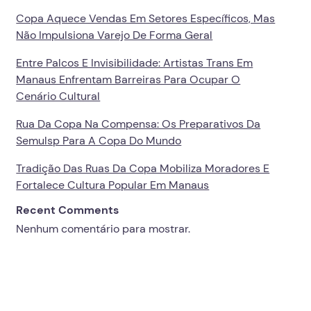
Copa Aquece Vendas Em Setores Específicos, Mas
Não Impulsiona Varejo De Forma Geral
Entre Palcos E Invisibilidade: Artistas Trans Em
Manaus Enfrentam Barreiras Para Ocupar O
Cenário Cultural
Rua Da Copa Na Compensa: Os Preparativos Da
Semulsp Para A Copa Do Mundo
Tradição Das Ruas Da Copa Mobiliza Moradores E
Fortalece Cultura Popular Em Manaus
Recent Comments
Nenhum comentário para mostrar.