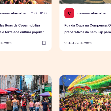
C
omunicafametro
comunicafametro
0
0
das Ruas da Copa mobiliza
Rua da Copa na Compensa: O
 e fortalece cultura popular
preparativos da Semulsp par
us
do Mundo
 de 2026
15 de June de 2026
e vendas em setores específicos, mas não impulsiona varejo
Tradição das Ruas da Copa 