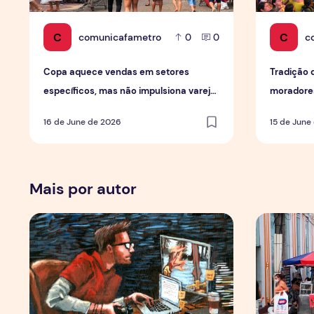
C
C
comunicafametro
c
0
0
Copa aquece vendas em setores
Tradição 
específicos, mas não impulsiona varejo
moradores
de forma geral
em Mana
16 de June de 2026
15 de June
Mais por autor
Por Trás dos Pixels
Copa aquec