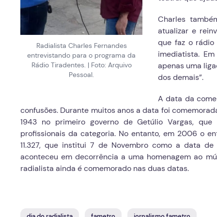
Charles também
atualizar e rein
que faz o rádio
Radialista Charles Fernandes
imediatista. E
entrevistando para o programa da
Rádio Tiradentes. | Foto: Arquivo
apenas uma ligaç
Pessoal.
dos demais”.
A data da comem
confusões. Durante muitos anos a data foi comemorad
1943 no primeiro governo de Getúlio Vargas, que
profissionais da categoria. No entanto, em 2006 o ent
11.327, que institui 7 de Novembro como a data de
aconteceu em decorrência a uma homenagem ao músico
radialista ainda é comemorado nas duas datas.
dia do radialista
fametro
jornalismo fametro