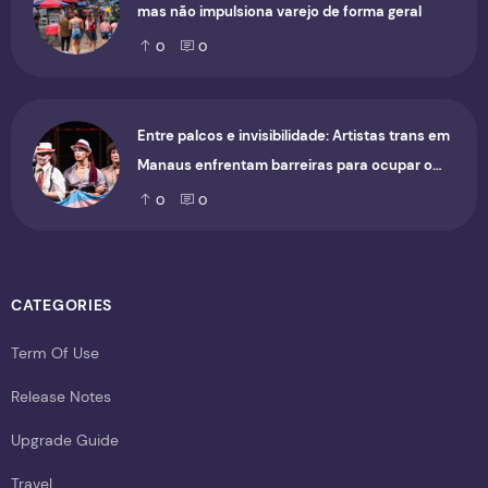
mas não impulsiona varejo de forma geral
0
0
Entre palcos e invisibilidade: Artistas trans em
Manaus enfrentam barreiras para ocupar o
cenário cultural
0
0
CATEGORIES
Term Of Use
Release Notes
Upgrade Guide
Travel