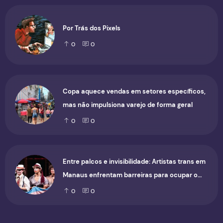
Por Trás dos Pixels
0
0
Copa aquece vendas em setores específicos,
mas não impulsiona varejo de forma geral
0
0
Entre palcos e invisibilidade: Artistas trans em
Manaus enfrentam barreiras para ocupar o
cenário cultural
0
0