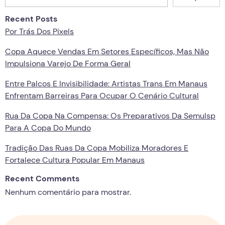
Recent Posts
Por Trás Dos Pixels
Copa Aquece Vendas Em Setores Específicos, Mas Não
Impulsiona Varejo De Forma Geral
Entre Palcos E Invisibilidade: Artistas Trans Em Manaus
Enfrentam Barreiras Para Ocupar O Cenário Cultural
Rua Da Copa Na Compensa: Os Preparativos Da Semulsp
Para A Copa Do Mundo
Tradição Das Ruas Da Copa Mobiliza Moradores E
Fortalece Cultura Popular Em Manaus
Recent Comments
Nenhum comentário para mostrar.