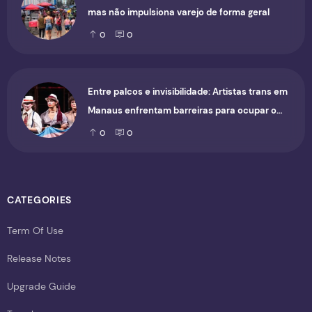
mas não impulsiona varejo de forma geral
0
0
Entre palcos e invisibilidade: Artistas trans em
Manaus enfrentam barreiras para ocupar o
cenário cultural
0
0
CATEGORIES
Term Of Use
Release Notes
Upgrade Guide