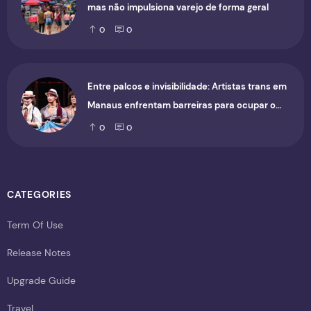
mas não impulsiona varejo de forma geral
0
0
Entre palcos e invisibilidade: Artistas trans em
Manaus enfrentam barreiras para ocupar o
cenário cultural
0
0
CATEGORIES
Term Of Use
Release Notes
Upgrade Guide
Travel