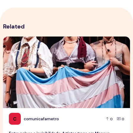
Related
Entre palcos e invisibilidade: Artistas trans em Manaus enf
C
comunicafametro
0
0