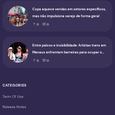
Copa aquece vendas em setores específicos,
mas não impulsiona varejo de forma geral
0
0
Entre palcos e invisibilidade: Artistas trans em
Manaus enfrentam barreiras para ocupar o
cenário cultural
0
0
CATEGORIES
Term Of Use
Release Notes